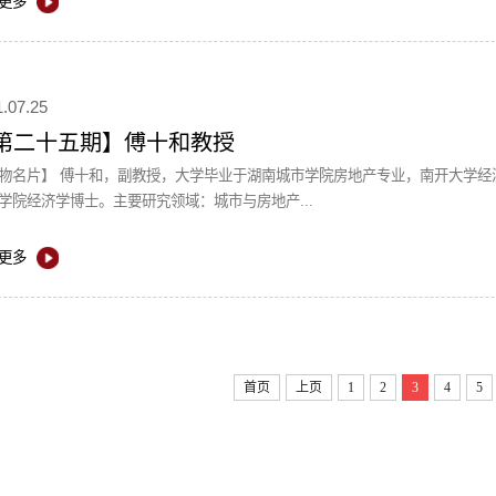
更多
1.07.25
第二十五期】傅十和教授
市学院房地产专业，南开大学经济学硕士，美国波士顿学院（Boston College）、中国社
学院经济学博士。主要研究领域：城市与房地产...
更多
首页
上页
1
2
3
4
5