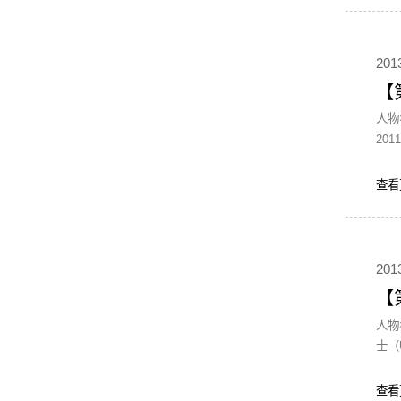
201
【
人物名片 陈海强，北京大学统计学和经济学学士，香港中文大学经济学硕士，美国
20
查看
201
【
人物名片： 赵敏强(Kent Zhao)，美国俄亥俄州立大学经济学博士
士（Un
查看