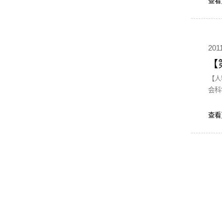
查看
201
【
【人物名片】 傅十和，副教授，大学毕业于湖南城
会科
查看