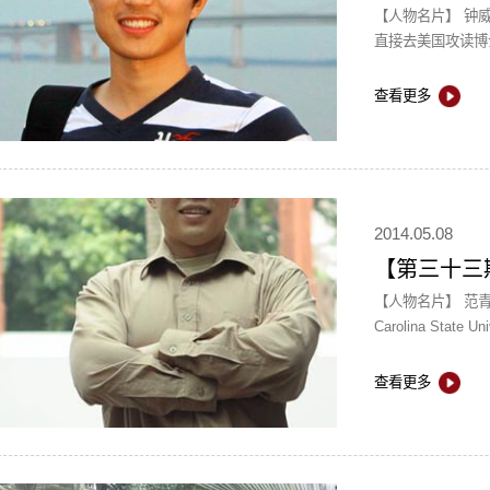
【人物名片】 钟
直接去美国攻读博
学位，主要研究领
组...
查看更多
2014.05.08
【第三十三
【人物名片】 范青
Carolina Sta
Diego State 
查看更多