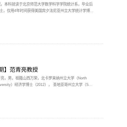
威，本科就读于北京师范大学数学科学学院统计系，毕业后
士，仅用4年时间获得美国宾夕法尼亚州立大学统计学博士
域为超高/高维数据分析、大协方差距阵估计及其在投资
期】范青亮教授
亮，男，祖籍山西万荣，北卡罗来纳州立大学（North
te University）经济学博士（2012）， 圣地亚哥州立大学（San
University）经济学硕士（2007），天津财经大学经济...