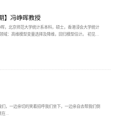
期】冯峥晖教授
峥晖，北京师范大学统计系本科，硕士，香港浸会大学统计
域：高维模型变量选择及降维，回归模型估计。 初见冯
健康，一身休闲装，运动鞋，短发...
我们，一边亲切的笑着招呼我们坐下，一边亲自去帮我们倒
...