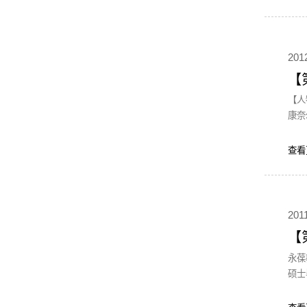
201
【
【人物名片】 韩乾，本科就读于哈尔滨工程大
康奈
查看
2011
【
永葆教师的热忱和坚持 【人物
硕士