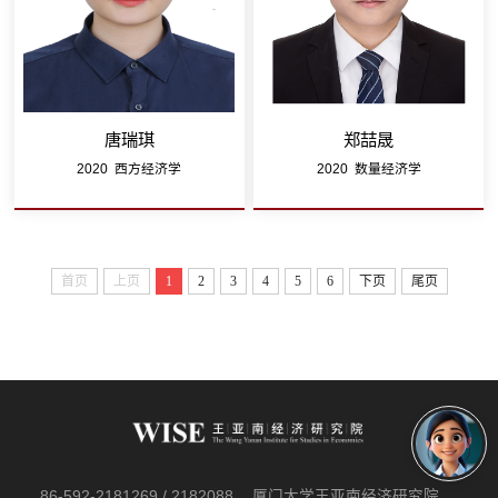
唐瑞琪
郑喆晟
2020 西方经济学
2020 数量经济学
首页
上页
1
2
3
4
5
6
下页
尾页
86-592-2181269 / 2182088
厦门大学王亚南经济研究院