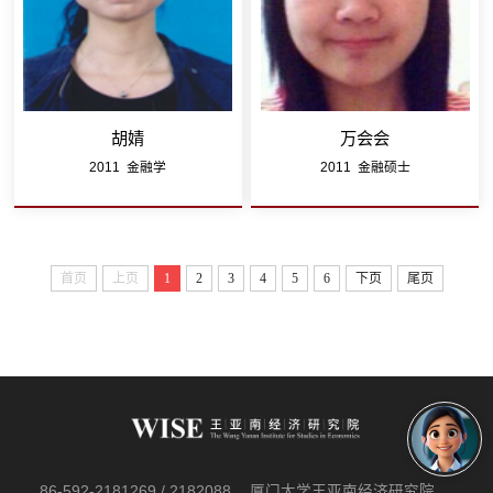
胡婧
万会会
2011 金融学
2011 金融硕士
首页
上页
1
2
3
4
5
6
下页
尾页
86-592-2181269 / 2182088
厦门大学王亚南经济研究院