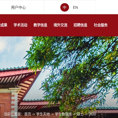
用户中心
中
EN
研成果
学术活动
教学信息
境外交流
招聘信息
社会服务
当前位置是：
首页
->
学生天地
->
学生数据库
->
硕士
->
2020