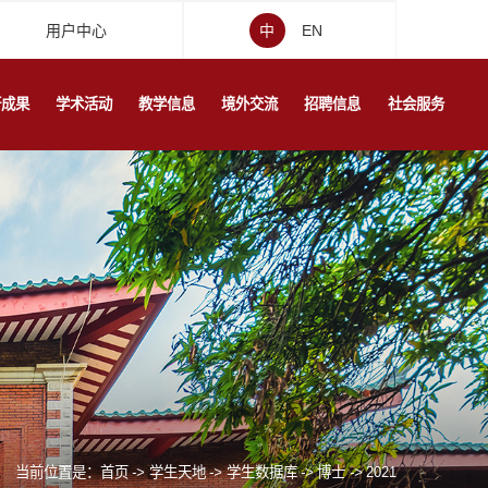
用户中心
中
EN
研成果
学术活动
教学信息
境外交流
招聘信息
社会服务
当前位置是：
首页
->
学生天地
->
学生数据库
->
博士
->
2021