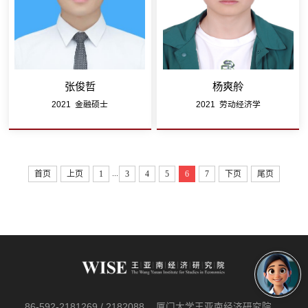
张俊哲
杨爽舲
2021 金融硕士
2021 劳动经济学
...
首页
上页
1
3
4
5
6
7
下页
尾页
86-592-2181269 / 2182088
厦门大学王亚南经济研究院