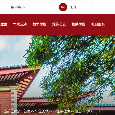
用户中心
中
EN
研成果
学术活动
教学信息
境外交流
招聘信息
社会服务
当前位置是：
首页
->
学生天地
->
学生数据库
->
硕士
->
2005