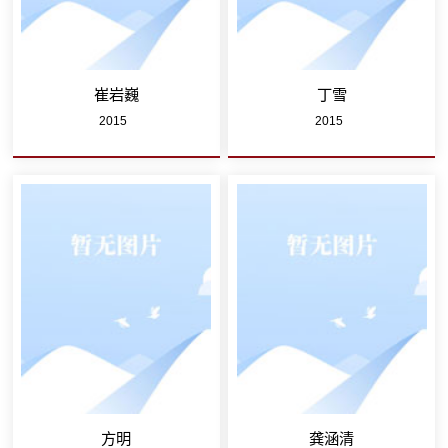
崔岩巍
丁雪
2015
2015
方明
龚涵清