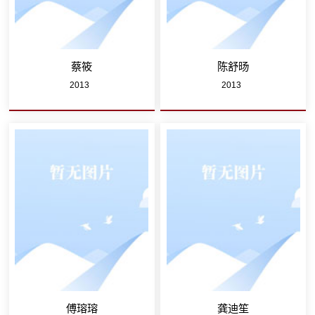
蔡筱
陈舒旸
2013
2013
傅瑢瑢
龚迪笙