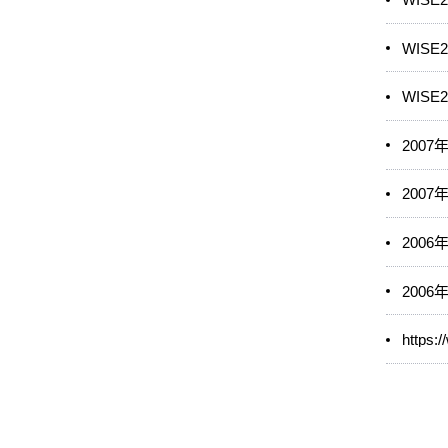
WIS
WISE
200
200
200
200
https: