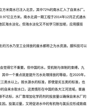
亿立方米南水已注入北京，其中72%的南水汇入了自来水厂。
.97亿立方米。南水北调一期工程于2014年12月正式通水
地区海水淡化，但海水淡化又不如学习新加坡，应用膜技
生的污水乃至工业排放的废水都称之为水资源。膜科技可以
会觉得它不重要。但中国的水，受机制与体制的束缚，九
其中一个重点就是提升污水处理排放的等级，在2020年，
在三类水以上。按水源水的标准，即使是劣五类的标准，也
游的自来水取水口，这类情形在中国的各大江河流域，普遍
源不达标，水厂靠增加化学药剂的投放量以确保自来水厂的
主因。投氯过量，又将促进水中的有机物与氯反应形成致癌