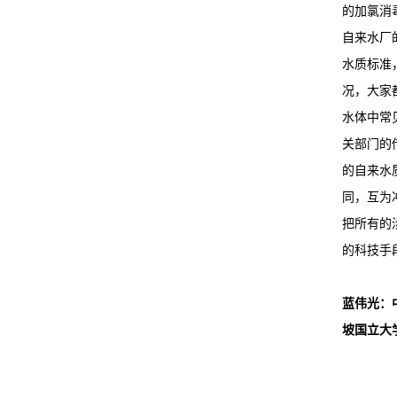
的加氯消
自来水厂
水质标准，
况，大家
水体中常
关部门的
的自来水
同，互为
把所有的
的科技手
蓝伟光：
坡国立大