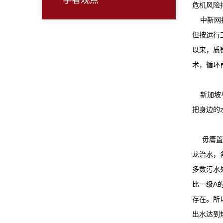
危机风险
中新网报
但按运行
以来，质
术，循环
新加坡与
把身边的
毋庸置疑
龙治水，
多数污水
比一级A
存在。所
出水达到