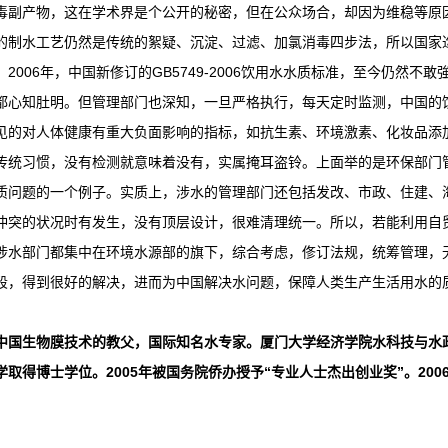
毒副产物，这在学术界是个公开的秘密，但在公众场合，却因为维稳等原
的制水工艺仍然是传统的絮疑、沉淀、过滤、加氯消毒四步法，所以国家迄今为
2006年，中国新俢订的GB5749-2006饮用水水质标准，至今仍然不敢
都心知肚明。但管理部门也深知，一旦严格执行，每天定时监测，中国的
见的对人体健康有重大负面影响的指标，如抗生素、环境激素、化妆品添加剂等
传统习惯，没有检测就意味着没有，实属掩耳盗铃。上面举的是环保部门
质问题的一个例子。实质上，涉水的管理部门还包括发改、市政、住建、
冲突的状况时有发生，没有顶层设计，很难清理统一。所以，若能利用自
涉水部门都集中在环境水源部的旗下，综合考虑，俢订法规，统筹管理，
段，得到很好的解决，进而为中国解决水问题，保障人类生产生活用水的
中国生物膜技术的教父，国际知名水专家。厦门大学经济学院水科技与水政
学取得博士学位。2005年被国务院侨办授予“专业人士杰出创业奖”。20