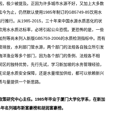
因，极少被提及。正因为许多城市水源不好，又加上大多数
止，仍然默认使用1985年制订的GB5749-85饮用水
強行推行。从1985-2015，三十年来中国水源水质恶化的状
饮用水水质达标率，必将引起公众恐慌。更恐怖的是，一些
尚未列入新版GB5759-2006的水质检测指标中。而有
管排放，水利部门管水源，两个部门的法规各自独立所引发
海洋渔业等多个部门，因为各个部门的条例、法规各不相
贸区的独特优势，先行先试，学习新加坡的水务管理经验，
无论是水质安全保障，还是水量增加供给，都可以依赖新兴
质与量提供一个新思路。
策研究中心主任。1985年毕业于厦门大学化学系，在新加
06年名列福布斯富豪榜和胡润富豪榜。