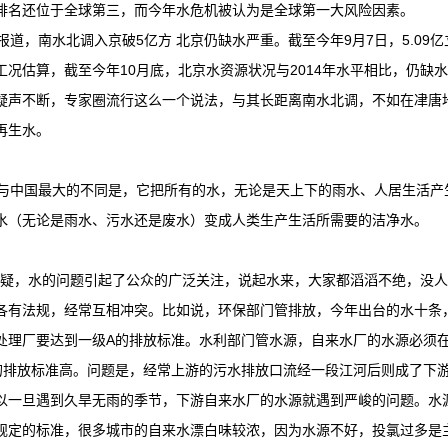
排名还位于全球第三，而今年水危机被认为是全球第一大风险因素。
道，南水北调入京破5亿方 北京仍缺水严重。截至今年9月7日，5.09
工况估算，截至今年10月底，北京水资源状况与2014年水平相比，仍缺水0
疑声不断，专家圈流行这么一个说法，与其长距离南水北调，不如在冿唐
再生水。
中国最大的不同是，它把所有的水，无论是天上下的雨水、人居生活产
水（无论是雨水、污水还是废水）变成人类生产生活所需要的洁净水。
，水的问题引起了公众的广泛关注，说起水来，大家都滔滔不绝，没人
各有法规，经常互相冲突。比如说，环保部门管排放，今年出台的水十条，
处理厂要达到一级A的排放标准。水利部门管水源，自来水厂的水源必须
的排放标准高。问题是，经常上游的污水排放口流经一段江河后则成了下
以一旦遇到久旱无雨的季节，下游自来水厂的水源就遇到严峻的问题。水
规定的标准，很多城市的自来水漂白味较浓，因为水源不好，投氯过多是