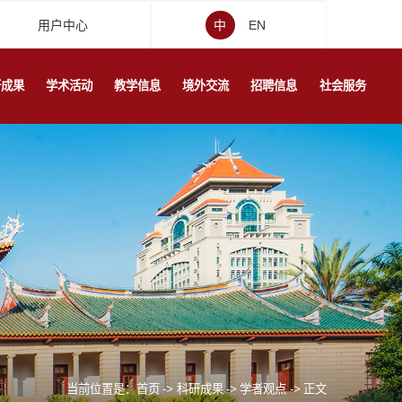
用户中心
中
EN
研成果
学术活动
教学信息
境外交流
招聘信息
社会服务
当前位置是：
首页
->
科研成果
->
学者观点
->
正文