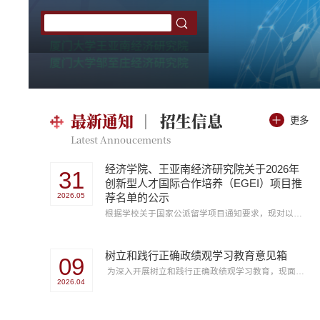
最新通知
招生信息
更多
Latest Annoucements
经济学院、王亚南经济研究院关于2026年
31
创新型人才国际合作培养（EGEI）项目推
2026.05
荐名单的公示
根据学校关于国家公派留学项目通知要求，现对以下申请情况进行公示，公示时间自2026年5月31日至2026年6月5日，在此期间，对公示情况如有异议，请与学院联系。姓名职务申请项目申请出国时间目的地单位意见王璐航副教授创新型人才国际合作培养（EGEI）项目2026年9月至2027年1月意大利，巴里大学同意申请联系电话：2181003、2182991来访地点：经济楼N楼112室、105室经济学院、王亚南经济研究院2026年5月31日
树立和践行正确政绩观学习教育意见箱
09
为深入开展树立和践行正确政绩观学习教育，现面向经济学科师生员工征求对学校在贯彻落实树立和践行正确政绩观学习教育有关精神和相关问题的意见建议。 1.电子邮箱：jjxydw@xmu.edu.cn（学院党委） 2.热线电话：0592-2186768、0592-2181155（工作日：上午8:30-12:00，下午2:30-5:30） 3.意见箱：意见箱设置在经济楼A一楼大厅 诚挚邀请您提出宝贵意见和建议！
2026.04