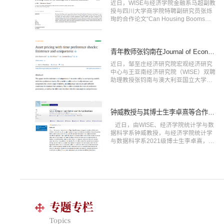
近日，WISE与经济学院金融系马超副教
管理学顶尖期刊Management Science
授与四川大学商学院特聘副研究员张烁
在线发表。科技知识的本地化传播和高
珣的合作论文“Can Housing Booms
科技集群的产生密不可分，得到了文献
Elevate Financing Costs of Financial
的广泛关注，然而对于科技知识...
Institutions?”发表在发展经济学国际顶
尖期刊、经济学科国际A类期刊Journal
of Development Economics 2024年第
青年教师张钧南在Journal of Economic Theory发表合作论文
167卷。 该研究通过分析我国发行范围
近日，邹至庄经济研究院宏观经济研究
为单一城市且底层资产非地方性资产
中心与王亚南经济研究院（WISE）双聘
（货币市场产品、外汇、黄金）的银行
助理教授张钧南与澳大利亚国立大学
理财产品，发现房价增长率越高的城市
John Stachurski教授，汉堡大学、蒂尔
此类理财产品的预期...
堡大学Ole Wilms副教授合作完成的论文
“Asset pricing with time preference
shocks: Existence and uniqueness”发
钟威教授与其博士生李卓熹等合作论文于JASA在线发表
表在经济理论国际顶级期刊Journal of
近日，由WISE、经济学院统计学与数
Economic Theory 2024年216卷。 将
据科学系钟威教授，与经济学院统计学
时间偏好冲击引入具有递归效用的资产
与数据科学系2021级博士生李卓熹，首
定价模型是解释资本市场典型事实与谜
都师范大学崔恒建教授、郭文雯副教授
题的重要手段之一...
合作完成的题为“Semi-Distance
Correlation and Its Applications”的学术
论文于统计学国际权威期刊Journal of
the American Statistical Association在
线发表。 该文提出了名为“半距离相关
系数（Semi-Distance Correlation）”的
专题专栏
新度量，旨在测度属性型随机变量与连
续型多维...
Topics