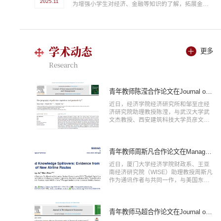
2025.11
为增强小学生对经济、金融等知识的了解，拓展金融等相关知识，激发学生学习兴趣，培养财商，现启动2026年厦门大学经济学科“未来经济学家”冬令营活动。本届冬令营将于2026年2月2日至5日在厦门大学（思明校区）举办。我们真诚地邀请来自五湖四海的同学们齐聚厦门，共同感受厦门大学经济学科的魅力！一、形式本次冬令营全程线下举办，共计4天，具体参营安排待录取后通知。二、主要内容冬令营主要活动包括经济学科各类知识讲座、经济学实验体验、...
学术动态
更多
Research
青年教师陈滢合作论文在Journal of Environmental Economics and Management正式发表
近日，经济学院经济研究所和邹至庄经
济研究院助理教授陈滢，与武汉大学武
文杰教授、西安建筑科技大学员彦文助
理教授合作完成的学术论文“The
geography of pollution regulation and
productivity”正式发表于环境经济学与管
理学国际顶尖期刊Journal of
青年教师周斯凡合作论文在Management Science线上发表
Environmental Economics and
近日，厦门大学经济学院财政系、王亚
Management，该刊是厦门大学经济学
南经济研究院（WISE）助理教授周斯凡
科认定的国际A类期刊。在“双碳”目标加
作为通讯作者与共同一作，与美国东北
速推进背景下，综合评估减排政策对平
大学John Bai副教授、斯坦福数字经济
衡绿色转型与经济发展的作用尤为...
实验室Wang Jin研究员合作完成的学术
论文“Proximity and Knowledge
Spillovers: Evidence from the
青年教师马超合作论文在Journal of Development Economics发表
Introduction of New Airline Routes”在