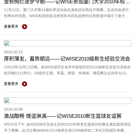
金秋绚烂逐梦今朝——记WISE参加厦门大学2010年校运会
11月12日，厦门大学第44届秋季运动会在演武运动场拉开帷幕。在运动会进行
的两天时间里，WISE和其他各兄弟院系共同在延伸的红色跑道中展示了厦大学
子们的力量、信念、拼搏与奋斗。 &n...
查看更多
2010.10.15
厚积薄发，蓄势期远——记WISE2010级新生经验交流会
20010年10月13日晚，由WISE研究生会学术部组织的2010级新生经验交流会在
经济楼D110举行。09级的王霞、李晶、郭骁、朱艳丽、黄招腾五位同学与10级
新生相聚一起，分享他们宝贵的课程经验以及如何适应WISE的学习和生活。...
查看更多
2010.10.09
激战酣畅 情谊淋漓——记WISE2010新生篮球友谊赛
9月25日下午, 由WISE研究生会主办的2010年新老生篮球对抗赛在演武篮球场拉
开了帷幕。此次比赛由WISE2010级新生和2009级的研二学长分别组队参赛，旨