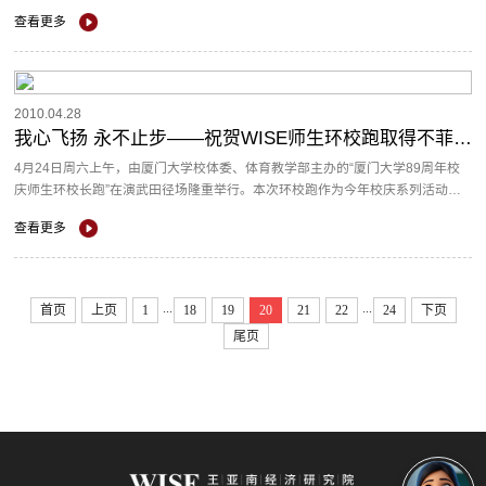
在增进2009级新生与2010级研究生的友谊，同时丰富同学们的课余生活，...
查看更多
2010.04.28
我心飞扬 永不止步——祝贺WISE师生环校跑取得不菲战绩
4月24日周六上午，由厦门大学校体委、体育教学部主办的“厦门大学89周年校
庆师生环校长跑”在演武田径场隆重举行。本次环校跑作为今年校庆系列活动之
一，旨在促进全校师生参与体育锻炼的热情。本次比赛整个路程大约5...
查看更多
...
...
首页
上页
1
18
19
20
21
22
24
下页
尾页