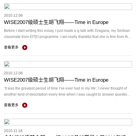
2010.12.06
WISE2007级硕士生胡飞翔——Time in Europe
Before I start writing this essay, I just made a g-talk with Dragana, my Serbian
classmate from EITEI programme. I am really thankful that she is fine from the
earthquake. This is one gift I get from ...
查看更多
2010.12.06
WISE2007级硕士生胡飞翔——Time in Europe
‘It was the greatest period of time I’ve ever had in my life’, I never thought of
another kind of description every time when I was caught to answer questions
like ‘How is it in Europe?’. It was ...
查看更多
2010.11.18