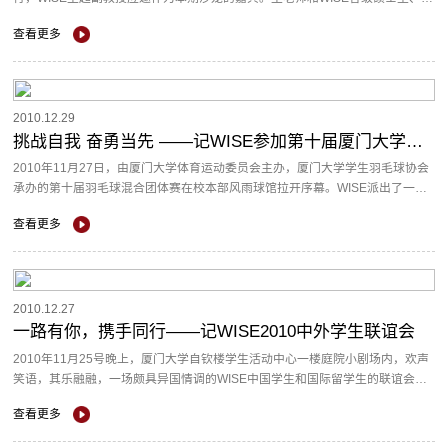
士生一起分享了自己个人求学、成长以及工作科研经历，同时介绍了自己的研...
查看更多
2010.12.29
挑战自我 奋勇当先 ——记WISE参加第十届厦门大学羽毛球赛
2010年11月27日，由厦门大学体育运动委员会主办，厦门大学学生羽毛球协会
承办的第十届羽毛球混合团体赛在校本部风雨球馆拉开序幕。WISE派出了一支
由硕、博士生组成的10人代表队参加比赛。 ...
查看更多
2010.12.27
一路有你，携手同行——记WISE2010中外学生联谊会
2010年11月25号晚上，厦门大学自钦楼学生活动中心一楼庭院小剧场内，欢声
笑语，其乐融融，一场颇具异国情调的WISE中国学生和国际留学生的联谊会在
这里举行。 这场WISE中外学生...
查看更多