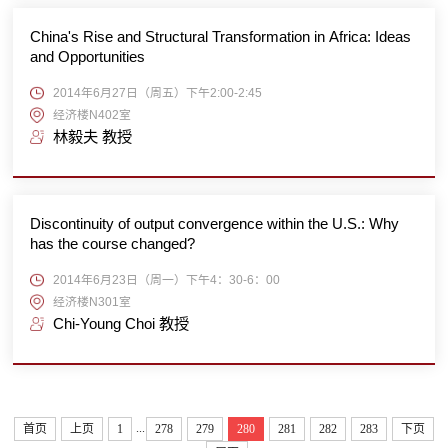
China's Rise and Structural Transformation in Africa: Ideas
and Opportunities
2014年6月27日（周五）下午2:00-2:45
经济楼N402室
林毅夫 教授
Discontinuity of output convergence within the U.S.: Why
has the course changed?
2014年6月23日（周一）下午4：30-6：00
经济楼N301室
Chi-Young Choi 教授
...
首页
上页
1
278
279
280
281
282
283
下页