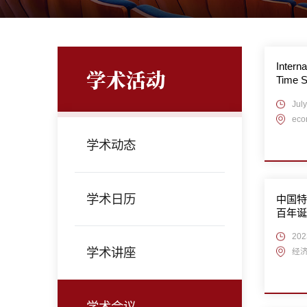
Intern
学术活动
Time S
Annive
July
eco
学术动态
学术日历
中国特
百年诞
20
学术讲座
经
学术会议