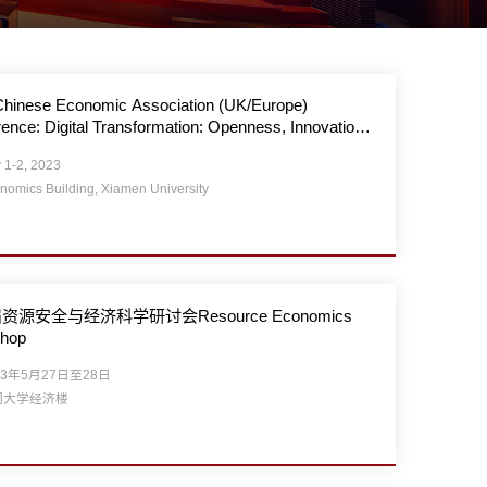
Chinese Economic Association (UK/Europe)
ence: Digital Transformation: Openness, Innovation
stainable Development
y 1-2, 2023
nomics Building, Xiamen University
资源安全与经济科学研讨会Resource Economics
hop
23年5月27日至28日
门大学经济楼