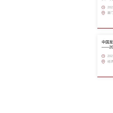
202
厦门
中国发
——2
202
经