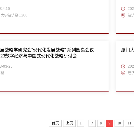
3.4.16
20
大学经济楼C208
经济
展战略学研究会“现代化发展战略” 系列圆桌会议
厦门
023数字经济与中国式现代化战略研讨会
3-03-25
202
济楼
经济
...
首页
上页
1
7
8
9
10
11