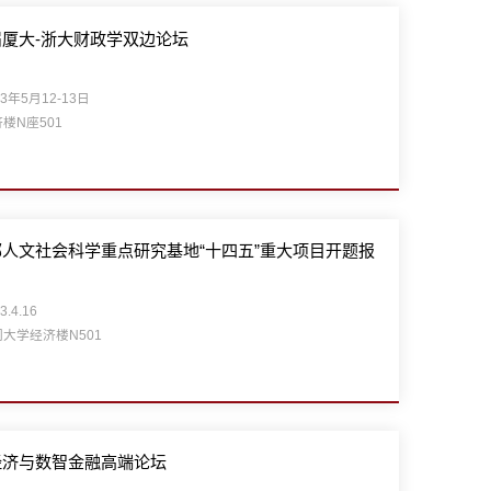
厦大-浙大财政学双边论坛
23年5月12-13日
楼N座501
人文社会科学重点研究基地“十四五”重大项目开题报
3.4.16
大学经济楼N501
经济与数智金融高端论坛