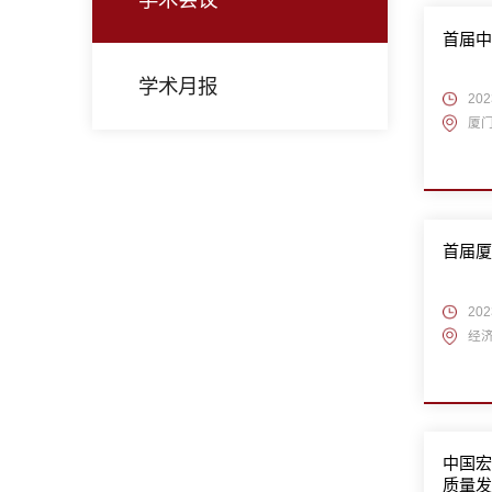
首届
学术月报
202
厦
首届厦
20
经济
中国宏
质量