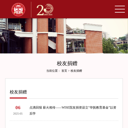
校友捐赠
当前位置：
首页
>
校友捐赠
校友捐赠
06
点滴回报 薪火相传——WISE院友捐资设立“华抚教育基金”以资
后学
2025-05