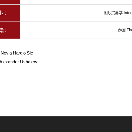
业：
国际贸易学 Interna
籍：
泰国 Tha
：
Novia Hardjo Sie
Alexander Ushakov