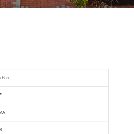
n
n Han
E
MA
8