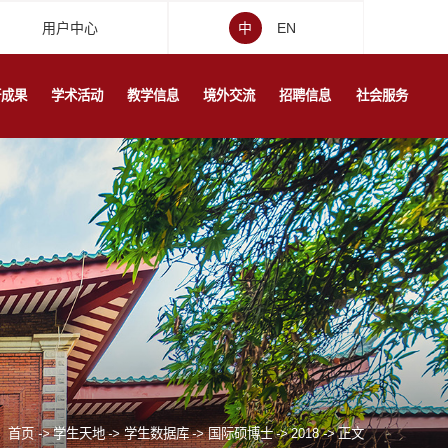
用户中心
中
EN
研成果
学术活动
教学信息
境外交流
招聘信息
社会服务
：
首页
->
学生天地
->
学生数据库
->
国际硕博士
->
2018
->
正文