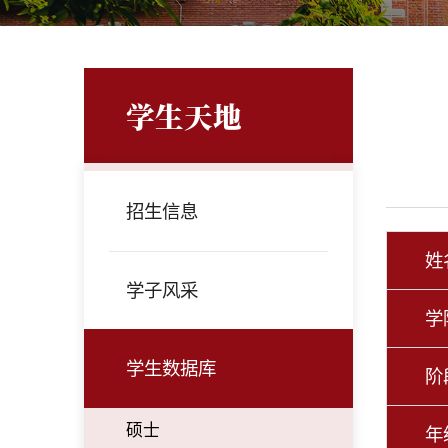
学生天地
招生信息
姓
学子风采
学
学生数据库
阶
硕士
年