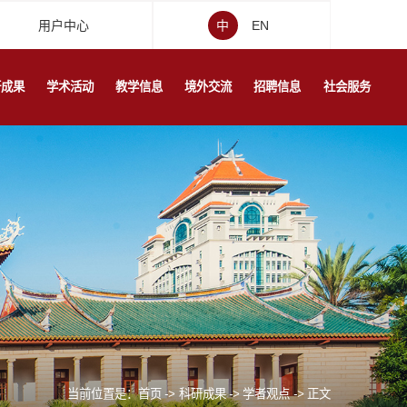
用户中心
中
EN
研成果
学术活动
教学信息
境外交流
招聘信息
社会服务
当前位置是：
首页
->
科研成果
->
学者观点
->
正文