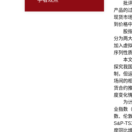
批
产品的
现货市
到价格
股
分为两
加入虚
序列性
本
探究我
制，但
场间的
货合约
度变化
为
业指数（
数、伦敦
S&P-
度同比