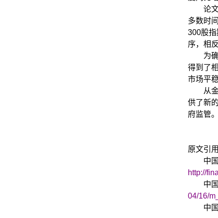
论文
多数时间
300股
序，相
为
得到了
市场平
从
供了新
府监管
原文引
中
http://f
中国
04/16/m
中