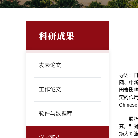
科研成果
发表论文
导语：
网、中
工作论文
因素影响
定的作用。以
Chines
软件与数据库
股
究，针
场大幅
学者观点