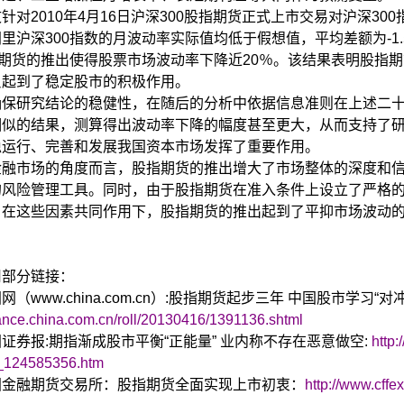
针对2010年4月16日沪深300股指期货正式上市交易对沪深3
里沪深300指数的月波动率实际值均低于假想值，平均差额为-1
指期货的推出使得股票市场波动率下降近20％。该结果表明股指
反起到了稳定股市的积极作用。
确保研究结论的稳健性，在随后的分析中依据信息准则在上述二
相似的结果，测算得出波动率下降的幅度甚至更大，从而支持了
稳运行、完善和发展我国资本市场发挥了重要作用。
金融市场的角度而言，股指期货的推出增大了市场整体的深度和
的风险管理工具。同时，由于股指期货在准入条件上设立了严格
。在这些因素共同作用下，股指期货的推出起到了平抑市场波动
用部分链接：
国网（
www.china.com.cn
）:股指期货起步三年 中国股市学习“对冲
inance.china.com.cn/roll/20130416/1391136.shtml
证券报:期指渐成股市平衡“正能量” 业内称不存在恶意做空:
http
_124585356.htm
国金融期货交易所：股指期货全面实现上市初衷：
http://www.cff