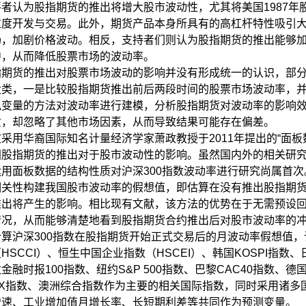
评者认为股指期货的推出将增大股市波动性，尤其将美国1987年
过度开发与交易。此外，期货产品本身所具有的高杠杆特性吸引
场，加剧价格波动。相反，支持者们则认为股指期货的推出能够
中，从而降低股票市场的波动率。
指期货的推出对股票市场波动的影响并没有形成统一的认识，部
大类，一是比较股指期货推出前后两段时间的股票市场波动率，并
拟变量的方法对波动率进行建模，分析股指期货对波动率的影响
质，却忽略了其他市场因素，从而导致结果可能存在偏差。
文采用华裔国际知名计量经济学家萧政教授于2011年提出的“面
国股指期货的推出对于股市波动性的影响。虽然国内外的相关研
运用面板数据的结构性质对沪深300指数波动率进行研究尚属首
相关性构建我国股市波动率的假想值，即估算在没有推出股指期
推出将产生的影响。相比现有文献，该方法的优势在于无需预设
情况，从而能够清楚地看到股指期货合约推出后对股市波动率的
计算沪深300指数在股指期货开始正式交易后的月波动率假想值，
HSCCI）、恒生中国企业指数（HSCEI）、韩国KOSPI指数
金融时报100指数、纽约S&P 500指数、巴黎CAC40指数、德
TSX指数、澳洲综合指数作为主要的相关国际指数，同时采用诸多
增速、工业增加值月增长率、长短期利差等共同作为预测变量。