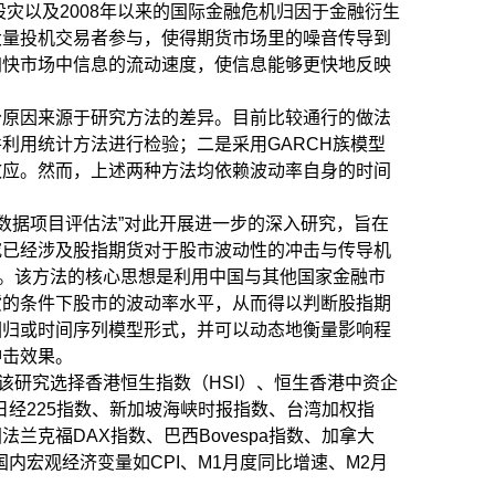
股灾以及2008年以来的国际金融危机归因于金融衍生
大量投机交易者参与，使得期货市场里的噪音传导到
加快市场中信息的流动速度，使信息能够更快地反映
分原因来源于研究方法的差异。目前比较通行的做法
利用统计方法进行检验；二是采用GARCH族模型
效应。然而，上述两种方法均依赖波动率自身的时间
板数据项目评估法”对此开展进一步的深入研究，旨在
究已经涉及股指期货对于股市波动性的冲击与传导机
次。该方法的核心思想是利用中国与其他国家金融市
货的条件下股市的波动率水平，从而得以判断股指期
回归或时间序列模型形式，并可以动态地衡量影响程
冲击效果。
该研究选择香港恒生指数（HSI）、恒生香港中资企
、日经225指数、新加坡海峡时报指数、台湾加权指
国法兰克福DAX指数、巴西Bovespa指数、加拿大
国内宏观经济变量如CPI、M1月度同比增速、M2月