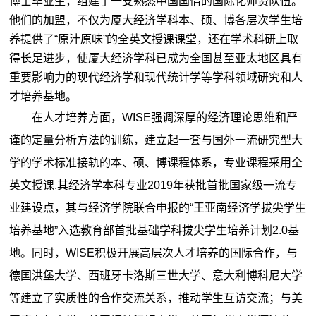
博士毕业生，组建了一支熟悉中国国情的国际化师资队伍。
他们的加盟，不仅为厦大经济学科本、硕、博各层次学生培
养提供了“原汁原味”的全英文授课课堂，还在学术科研上取
得长足进步，使厦大经济学科已成为全国甚至亚太地区具有
重要影响力的现代经济学和现代统计学等学科领域研究和人
才培养基地。
在人才培养方面，WISE强调深厚的经济理论思维和严
谨的定量分析方法的训练，建立起一套与国外一流研究型大
学的学术标准接轨的本、硕、博课程体系，专业课程采用全
英文授课,其经济学本科专业2019年获批首批国家级一流专
业建设点，其与经济学院联合申报的“王亚南经济学拔尖学生
培养基地”入选教育部首批基础学科拔尖学生培养计划2.0基
地。同时，WISE积极开展高层次人才培养的国际合作，
与
德国洪堡大学、西班牙卡洛斯三世大学、意大利博科尼大学
等建立了实质性的合作交流关系，推动学生互访交流；与美