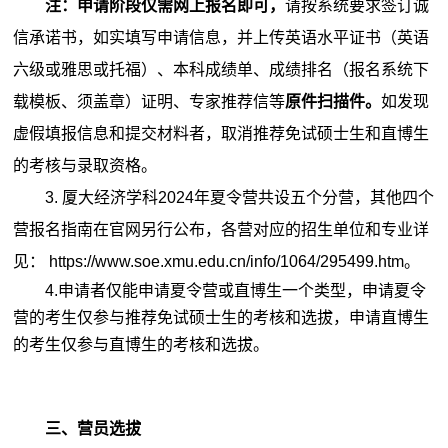
注：申请阶段仅需网上报名即可，
请按系统要求签订诚
信承诺书，如实填写申请信息，并上传英语水平证书（英语
六级或雅思或托福）、本科成绩单、成绩排名（报名系统下
载模板、须盖章）证明、专家推荐信等
原件扫描件。
如发现
虚假填报信息和提交材料者，取消推荐免试硕士生和直博生
的考核与录取资格。
3.
厦大经济学科2024年夏令营共设五个分营，其他四个
营报名指南在官网另行公布，各营对应的招生单位和专业详
见：
https://www.soe.xmu.edu.cn/info/1064/295499.htm
。
4.申请者仅能申请夏令营或直博生一个类型，申请夏令
营的考生仅参与推荐免试硕士生的考核和选拔，申请直博生
的考生仅参与直博生的考核和选拔。
三、营员选拔