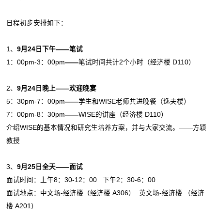
日程初步安排如下：
1、
9
月
24
日
下午——笔试
1：00pm-3：00pm
——
笔试时间共计2个小时（经济楼 D110）
2、
9
月
24
日
晚上——欢迎晚宴
5：30pm-7：00pm
——
学生和WISE老师共进晚餐（逸夫楼）
7：00pm-8：30pm
——
WISE的讲座（经济楼 D110）
介绍WISE的基本情况和研究生培养方案，并与大家交流。——方颖
教授
3、
9
月
25
日
全天——面试
面试时间：上午8：30-12：00 下午2：30-6：00
面试地点：中文场-经济楼（经济楼 A306） 英文场-经济楼 （经济
楼 A201）