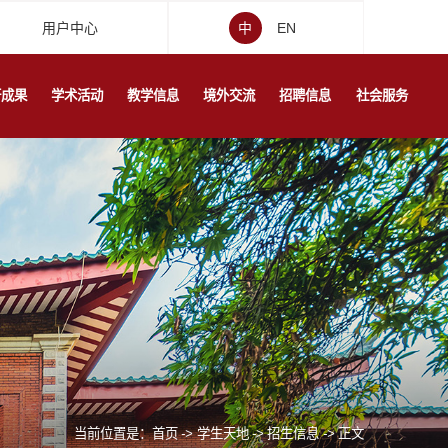
用户中心
中
EN
研成果
学术活动
教学信息
境外交流
招聘信息
社会服务
当前位置是：
首页
->
学生天地
->
招生信息
->
正文