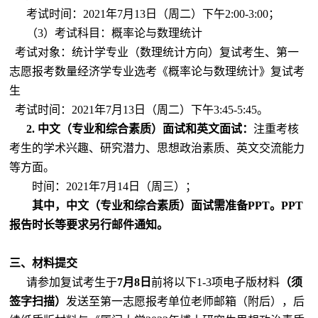
考试时间：
2021
年
7
月
13
日（周二）下午
2:00-3:00
；
（
3
）考试科目：概率论与数理统计
考试对象：统计学专业（数理统计方向）复试考生、第一
志愿报考数量经济学专业选考《概率论与数理统计》复试考
生
考试时间：
2021
年
7
月
13
日（周二）下午
3:45-5:45
。
2.
中文（专业和综合素质）面试和英文面试：
注重考核
考生的学术兴趣、研究潜力、思想政治素质、英文交流能力
等方面。
时间：
2021
年
7
月
14
日（周三）；
其中，中文（专业和综合素质）面试需准备
PPT
。
PPT
报告时长等要求另行邮件通知。
三、材料提交
请参加复试考生于
7
月
8
日
前将以下
1-3
项电子版材料
（须
签字扫描）
发送至第一志愿报考单位老师邮箱（附后），后