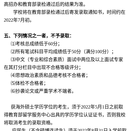
高招办和教育部录检通过后的结果为准。
学校将在教育部录检通过后寄发录取通知书，时间约在
2022
年
7
月初。
五、下列情况之一者，不予录取：
⑴考核总成绩低于
60
分；
⑵所有笔试科目平均成绩低于
50
分（满分
100
分）；
⑶中文（专业和综合素质）面试中两位及以上面试专家
在其打分栏目中出现不合格等级评分；
⑷思想政治素质和品德考核不合格者；
⑸体检不合格者；
⑹抄袭论文或严重学术不端者。
获海外硕士学历学位的考生，须于
2022
年
5
月
1
日之前取
得教育部留学服务中心出具的学历学位认证证书，否则我校
将取消考生的录取资格。
应届生（不含硕博连读生）须于
2022
年
8
月
31
日入学前取