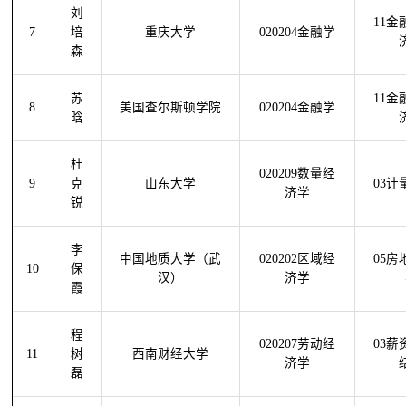
刘
11金
7
培
重庆大学
020204金融学
森
苏
11金
8
美国查尔斯顿学院
020204金融学
晗
杜
020209数量经
9
克
山东大学
03计
济学
锐
李
中国地质大学（武
020202区域经
05房
10
保
汉）
济学
霞
程
020207劳动经
03薪
11
树
西南财经大学
济学
磊