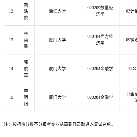
胡
020209数量经
12
浩
浙江大学
03计
济学
俊
林
020104西方经
13
菡
厦门大学
09微
济学
馨
郭
14
俊
厦门大学
020204金融学
12
杰
李
11金
15
明
厦门大学
020204金融学
阳
注：按初审分数不分报考专业从高到低录取进入复试名单。