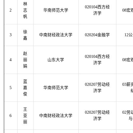
林
020104西方经
2
志
华南师范大学
08宏
济学
帆
徐
3
中南财经政法大学
020204金融学
12
鑫
赵
020104西方经
4
丽
山东大学
08宏
济学
娟
蓝
020207劳动经
03薪
5
嘉
华南师范大学
济学
俊
王
020207劳动经
02劳
6
亚
中南财经政法大学
济学
与
丽