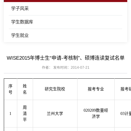
学子风采
学生数据库
学生就业
WISE2015年博士生“申请-考核制”、硕博连读复试名单
作者： 发布时间：2014-07-21
序
姓
研究生院校
报考专业
报考
号
名
周
020209数量经
1
清
兰州大学
03计
济学
平