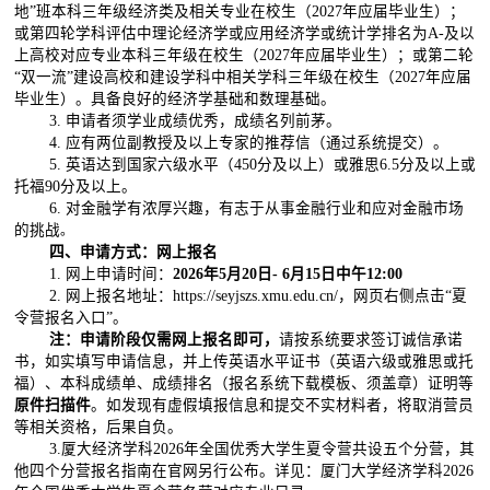
地”班本科三年级经济类及相关专业在校生（
2027
年应届毕业生）；
或第四轮学科评估中理论经济学或应用经济学或统计学排名为
A-
及以
上高校对应专业本科三年级在校生（
2027
年应届毕业生）；或第二轮
“双一流”建设高校和建设学科中相关学科三年级在校生（
2027
年应届
毕业生）。具备良好的经济学基础和数理基础。
3.
申请者须学业成绩优秀，成绩名列前茅
。
4.
应有两位副教授及以上专家的推荐信（通过系统提交）
。
5.
英语达到国家六级水平（
450
分及以上）或雅思
6.5
分及以上或
托福
90
分及以上
。
6.
对金融学有浓厚兴趣，有志于从事金融行业和应对金融市场
的挑战
。
四、申请方式：网上报名
1.
网上申请时间：
2026
年
5
月
20
日
- 6
月
15
日中午
12:00
2.
网上报名地址：
https://seyjszs.xmu.edu.cn/
，网页右侧点击“夏
令营报名入口”。
注：申请阶段仅需网上报名即可，
请按系统要求签订诚信承诺
书，如实填写申请信息，并上传英语水平证书（英语六级或雅思或托
福）、本科成绩单、成绩排名（报名系统下载模板、须盖章）证明等
原件扫描件
。如发现有虚假填报信息和提交不实材料者，将取消营员
等相关资格，后果自负。
3.
厦大经济学科
2026
年全国优秀大学生夏令营共设五个分营，其
他四个分营报名指南在官网另行公布。详见：厦门大学经济学科
2026