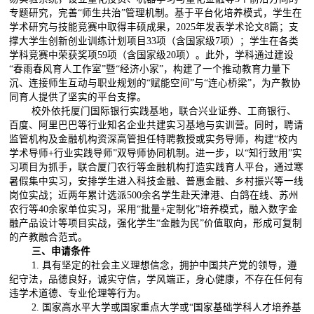
专题研究，完善
“
师生共治
”
管理机制。基于平台化培养模式，学生在
学术研究与技能竞赛中取得丰硕成果，
2025
年发表学术论文
8
篇；支
撑大学生创新创业训练计划项目
33
项（含国家级
7
项）；学生在各类
学科竞赛中荣获奖项
59
项（含国家级
20
项）。此外，学科通过建设
“
春雨春风育人工作室”暨“经济小家”，构建了一个推动教育力量下
沉、连接师生互动与职业规划的“赋能空间”与“连心桥梁”，为产教协
同育人提供了坚实的平台支撑。
校外依托厦门国际银行实践基地，联合兴业证券、工商银行、
百度、阿里巴巴等行业知名企业共建实习基地与实训营。同时，聘请
监管机构及金融机构资深高管担任特聘教授或实务导师，构建“校内
学术导师
+
行业实践导师
”
双导师协同机制。进一步，以
“
知行致用
”
实
习项目为抓手，联合厦门农行等金融机构打造实践育人平台，通过寒
暑假集中实习，安排学生进入科技金融、普惠金融、乡村振兴等一线
岗位实战；近两年累计选派
500
余名学生赴天津港、白鸽在线、苏州
农行等
40
余家单位实习，采用
“
批量
+
定制化
”
培养模式，融入数字金
融产品设计等项目实战，强化学生“金融为民”价值取向，形成可复制
的产教融合范式。
三、申请条件
1.
具有坚定的社会主义理想信念，拥护中国共产党的领导，遵
纪守法，品德良好，诚实守信，学风端正，身心健康，不存在任何有
违学术道德、专业伦理等行为。
2.
国家高水平大学或国家重点大学或“国家基础学科人才培养基