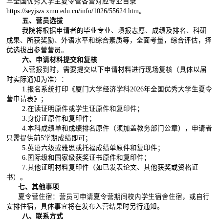
年全国优秀大学生夏令营各营对应专业目录
https://seyjszs.xmu.edu.cn/info/1026/55624.htm
。
五、营员选拔
我院将根据申请者的毕业专业、填报志愿、成绩及排名、科研
成果、所获奖励、外语水平和综合素质等，全面考量，综合评估，择
优选拔出参营营员。
六、申请材料提交和复核
入营报到时，需要提交以下申请材料进行现场复核（具体以届
时实际通知为准）：
1.
报名系统打印《厦门大学经济学科
2026
年全国优秀大学生夏令
营申请表》；
2.
在读证明原件或学生证原件和复印件；
3.
身份证原件和复印件；
4.
本科成绩单和成绩排名原件（须加盖教务部门公章），申请者
只需提供前
5
学期成绩即可；
5.
英语六级或雅思或托福成绩单原件和复印件；
6.
国际级和国家级获奖证书原件和复印件；
7.
其他证明材料复印件（如已发表论文、其他获奖或资格证
书）。
七
、其他事项
夏令营住宿：营员可申请夏令营期间校内学生宿舍住宿，或自行
安排住宿，具体事宜将在发布入营结果时另行通知。
八、联系方式