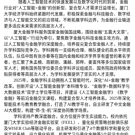
随着人工智能技术的快速发展以及数字化时代的到来，金融
行业对“人工智能
+
金融
”
的创新型、复合型人才需求日益增长。厦门
大学经济学科始终紧跟时代发展，积极探索金融与科技融合、数字经
济与人工智能交叉的前沿领域，不断拓展学科边界，为金融行业输送
更多适应未来需求的高层次人才。
厦大金融学科服务国家金融强国战略，围绕金融“五篇大文章”，
以“人工智能
+”
行动为牵引，聚焦数字金融与科技金融主攻方向，通
过人工智能与金融学的深度融合，培养拔尖复合型金融人才，持续提
升学科国际竞争力。学科拥有一支结构合理、梯队健全的高水平师资
队伍，队伍中既有张亦春等在国内金融和经济学界享有盛誉的著名学
者，也汇聚了朱孟楠、周颖刚、潘越、郭晔、姜富伟等多位国家级领
军人才；拥有国务院学位委员会学科评议组成员、国务院政府特殊津
贴获得者等高层次人才，为学科发展提供了坚实的人才支撑。
2025
年，金融学科主动拥抱人工智能时代，深化
“AI+
金融
”
教学
改革。创新开设
“
人工智能金融学
”
本科微专业、
“
金融学
+
数据科学与
大数据技术
”
双学士学位等项目，并建设《人工智能金融学》《数字
金融》等前沿金融交叉课程，构建复合型人才培养体系。
2025
年深化
智能技术与教育教学融合，打造了
AI
教学平台，自主研发了中文金融
AI
大模型，构建
“
师
-
生
-
机
”
深度协同教学场景。
学科坚持产教深度融合，全方位提升学生实战能力。校内依托
厦门大学实验经济金融实验室（
FEEL
）、量化投资策略创新俱乐部
及
WISER Club
等联动平台，自主研发和引进了
4
个数据科学和量化交
易实验系统，设立量化投资、机器学习与量化金融等
5
个前沿方向的