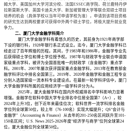
姆大学、美国加州大学河滨分校、法国
ESSEC
商学院、荷兰鹿特丹伊
拉斯莫斯大学、英国卡迪夫大学、新加坡管理大学等联合双硕士项目
培养的机会（具体学校以当年可申请学校为准），申请到该项目资格
的研究生达到两校要求可获得中外两个硕士学位，将极大提升就业竞
争力。
二、厦门大学金融学科简介
厦门大学金融学科有着悠久的历史，其前身为
1921
年商学部
下设的银行科，
1928
年银行系正式设立。迄今，厦门大学金融学科已
经走过了百年辉煌的历程。其间，于
1983
年和
1986
年，金融学专业先
后获得硕士学位和博士学位授予权。
1987
年与财政学专业联合申请国
家级重点学科，被评为全国首批唯一的财政学（含金融学）重点学
科。
2001
年、
2007
年屡次获评国家重点金融学科，
2013
年在教育部金
融学科评比中排名全国第三。
2019
年、
2020
年金融学和金融工程专业
分别入选国家级一流本科专业建设点。在最新一轮学科评估中，厦门
大学金融学科所属的应用经济学一级学科评分为
A
。
2025
年，厦大金融学科在国内外权威排名中学科影响力显著
增强。金融学在软科中国大学专业排名中位居全国第
7
（
A+
），较
2024
年上升
3
位，创下近年来最佳位次；软科世界一流学科排名金融
学位列全球第
50
位，较上年（
76-100
名）实现大幅提升；
QS“
会计与
金融学
”
（
Accounting & Finance
）从去年的
201-250
名区间跃升至
101-
150
名区间；
U.S. News 2025-2026
年度
“
经济学与商学
”
位列全球第
24
位，厦大金融位列全球第
50
位。