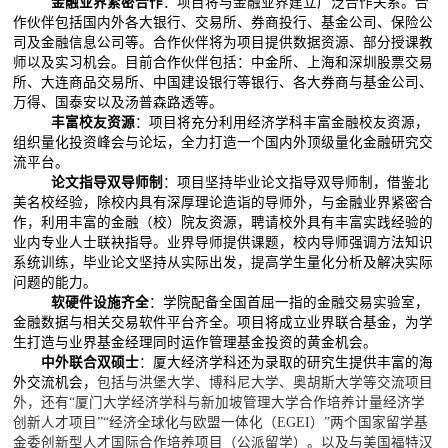
金融业界紧密合作
：项目将与金融业界建立广泛合作关系。合
作伙伴包括国内外各大银行、交易所、券商投行、基金公司、保险公
司及金融信息公司等。合作伙伴将为项目提供数据资源、部分授课教
师以及实习机会。目前合作伙伴包括：中金所、上海和深圳股票交易
所、大连商品交易所、中国建设银行等银行、各大券商与基金公司、
万得、国泰安以及汤普森路透等。
丰富校友资源
：项目将充分利用经济学科丰富金融校友资源，
组织量化投资峰会与论坛，全力打造一个国内外顶级量化金融研究交
流平台。
论文指导双导师制
：项目坚持毕业论文指导双导师制，借鉴北
美名校经验，除校内具有深厚理论造诣的导师外，与金融业界紧密合
作，利用丰富的金融（校）院友资源，聘请校外具有丰富实践经验的
业内专业人士联袂指导。业界导师提供课题，校内导师强调方法知识
系统训练，毕业论文坚持从实际出发，提高学生量化分析及解决实际
问题的能力。
软硬件设施齐全
：学院配备全国首屈一指的金融交易实验室，
金融数据与相关交易软件平台齐全。项目将成立业界联合基金，为学
生打造与业界基金经理同时运作管理基金投资的黄金机会。
中外联合双硕士
：厦大经济学科还为录取的研究生提供丰富的海
外交流机会，
包括与洪堡大学、博科尼大学、奥胡斯大学等交流项目
外，还有
“
厦门大学经济学科与新加坡管理大学合作培养计量经济学
创新人才项目
”
“经济全球化与欧盟一体化（
EGEI
）”两个国家留学基
金委创新型人才国际合作培养项目（公派留学）。以及与美国福特汉