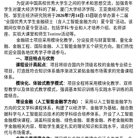
为促进中国高校优秀大学生之间的学术和思想交流，加强青年
学生对厦大经济学科的了解，厦门大学经济学院、王亚南经济研究
院、邹至庄经济研究院将于
2026
年
7
月
14
日
-15
日
联合举办第十二届
“全国优秀大学生金融硕士（含人工智能金融方向）夏令营”活动。该
期间仅举办夏令营活动，包括学科
/
专业和人才培养介绍、名师讲
座、实验大课堂和师生
Teatime
活动等。
金融硕士项目采用模块化教学，分设投资与财富管理、量化金
融、金融工程、国际金融、人工智能金融学五个研究方向。我们热忱
欢迎全国各地优秀学子申请参与。
一、项目特点与优势
课程设计高起点
：项目将综合国内外顶级名校的金融专业硕士
项目，打造既符合知识体系循序渐进又紧贴金融市场需求的完备课程
体系。
模块化、体验式教学模式
：项目全程将采用模块化教学、双师
型教学以及体验式教学模式，强调基本知识训练与实践水平训练的高
度结合。
增设金融（人工智能金融学方向）：
采用以人工智能金融学为
方向的交叉学科课程体系，构建了以经济学、金融学为基础，融合数
据科学与人工智能前沿技术的跨学科综合培养体系，开设了人工智能
金融模块课程，涵盖科技金融、绿色金融、普惠金融、养老金融和数
字金融相关内容，帮助学生奠定扎实的理论知识和实践水平，适应时
代与市场需求。