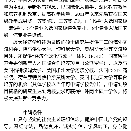
年来，学院大力实施“质量立院”战略，以稳定规模、提高质
量为主线，更新教育观念，以国际化为抓手，深化教育教学
和培养机制改革，提高教学质量，2001年以来先后获得国家
级教学成果奖一等奖
4
项、二等奖
5
项，
1
1
门课程入选国家级
一流课程，
5个专业入选国家级特色专业， 9个专业入选国家
级一流专业建设点。
厦大经济学科还为录取的硕士研究生
提供丰富的海外交
流机会，
除与洪堡大学、博科尼大学、
奥胡斯
大学等交流项
目外，还提供“经济全球化与欧盟一体化（EGEI）”国家留学
基金委创新型人才国际合作培养项目（公派留学），以及与
美国福特汉姆大学、美国加州大学河滨分校、法国ESSEC商
学院、荷兰鹿特丹伊拉斯莫斯大学、英国卡迪夫大学等联合
培养的机会（具体学校以当年可申请学校为
准），申请到项
目资格的研究生
达到两
校要求
可获得中外两个硕士学位，将
极大提升就业竞争力。
申请
条件
1.
具有坚定的社会主义理想信念，拥护中国共产党的领
导，遵纪守法，品德良好，诚实守信，学风端正，身心健