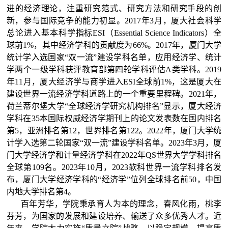
进的经济理论，注重研究范式、研究方法和研究手段的创
新，参与国际竞争的能力初显。
2017年3月，厦大社会科学
总论进入基本科学指标ESI（Essential Science Indicators）全
球前1%，其中经济学科的贡献度为66%。
2017年，厦门大学
统计学入选国家“双一流”建设学科名单，
应用经济学、统计
学两个一级
学科获
评教育部第四轮学科评估A类学科。
2
019
年1
1
月，厦大经济学与商学进入E
SI
全球前1%，这是厦大在
建设世界一流经济学科道路上的一个重要里程碑。
2021年，
荷兰蒂尔堡大学“全球经济学研究机构排名”显示，厦大经济
学科在35本国际权威经济学期刊上的论文发表数在国内排名
第5，亚洲排名第12，世界排名第122。
2022年，厦门大学统
计学入选第二轮国家“双一流”建设学科名单。
202
3
年
3
月，厦
门大学经济学和计量经济学科
在2022年Q
S
世界大学学科排名
全球第
10
9名
。
2023年10月，2023
软科世界
一流学科排名发
布，厦门大学经济学科的“经济学”位列全球排名前50，中国
内地大学排名第4。
百年芳华，学院秉承育人为本的理念，春风化雨，桃李
芬芳，为国家的发展和建设培养、输送了众多优秀人才。近