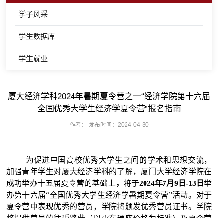
学子风采
学生数据库
学生就业
厦大经济学科2024年暑期夏令营之一“经济学院第十六届
全国优秀大学生经济学夏令营”报名指南
作者： 发布时间：2024-04-30
为促进中国高校优秀大学生之间的学术和思想交流，
加强青年学生对厦大经济学科的了解，
厦门大学经济学院
在
成功举办
十
五
届夏令营的基础上
，
将于
20
2
4
年
7月
9
日-
13
日
举
办第
十
六
届
“
全国优秀大学生经济学暑期夏令营
”
活动。
对于
夏令营中表现优秀的营员，
学院将颁发优秀营员证书。学院