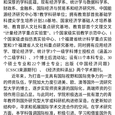
和深厚的学科底蕴，现有经济学系、统计学与数据科学系、
财政系、金融系、国际经济与贸易系和经济研究所、中国能
源经济研究中心等
7
教学科研单位；拥有教育部首批基础学
科拔尖学生培养计划2.0基地、国家经济学基础人才培养基
地、教育部人文社科重点研究基地、教育部首个文理交叉
“计量经济学重点实验室”、1个国家级实验教学示范中心、1
个国家级虚拟仿真实验中心、1个福建省统计科学重点实验
室和3个福建省人文社科重点研究基地，同时拥有应用经济
学、理论经济学、统计学3个一级学科博士授权点（涵盖20
个二级学科）、3个博士后流动站；设有
11个本科专业、30
个硕士专业和22个博士专业；出版《中国经济问题》
（CSSCI来源期刊）、《经济资料译丛》两个学术期刊。
近年来，为打造
一
支具有国际视野和国际竞争力的一流
的师资队伍，学院加大力度引进美、欧、澳等国外一流研究
型大学的博士，逐步实现师资来源的国际化，高端师资的引
领作用日益凸显。与此同时，学院积极选派一批有潜力的青
年教师到国外研究型大学或科研机构进修深造，在更新知识
结构中，寻求和拓展国际学术交流合作的空间。在学术研究
方面，本学科强调国际标准，积极引进、学习和借鉴国外先