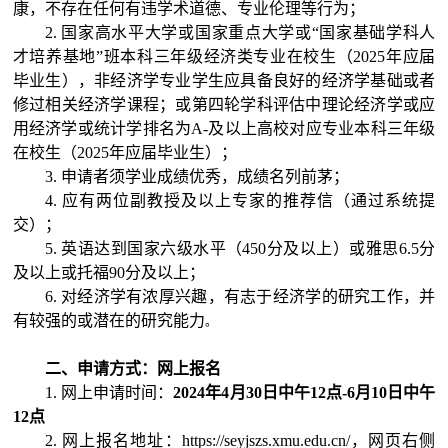
康
，
不存在任何有违学术道德、专业伦理等行为；
2. 国家高水平大学或
国家
重点大学
或“国家基础学科人
才培养基地”班
本科三年级经济类专业在校生（
202
5
年应届
毕业生）
，
非经济学专业学生应具备良好的经济学基础或者
修过相关经济学课程
；
或
第四轮学科评估中理论经济学或应
用经济学或统计学排名为
A-及以上高校对应专业本科三年级
在校生（
202
5
年应届毕业生）
；
3
.
 申请者须学业成绩优秀，成绩名列前茅
；
4
.
应有两位副教授及以上专家的推荐信（
通过系统提
交
）；
5
.
英语达到国家六级水平（450分及以上）
或雅思
6.5分
及以上或托福90
分及以上
；
6
. 对经济学有浓厚兴趣，有志于经济学的研究工作，并
有较强的或潜在的研究能力
。
二、申请方式：网上报名
1.
网上申请时间：
202
4
年
4
月
30
日中午12点-6月
10
日中午
12点
2.
网上报名地址：
https://seyjszs.xmu.edu.cn/
，
网页右侧