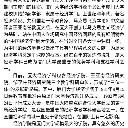
将提供营员的往返路费（以火车硬座价格为标准）及夏令营
期间在厦门的住宿。
厦门大学经济学科源于1921年厦门大学
建校伊始的商学部，隶属于经济学门。上世纪40年代，著名
经济学家、共和国老一辈教育家、马克思《资本论》中文首
译者王亚南任教厦大后，在厦大开创了以马克思主义经济学
为基础、站在中国人立场研究中国经济问题的具有鲜明特色
的“中国经济学”厦大学派，在当时全国各大学中独树一帜，
为中国的经济学建设做出了具有里程碑意义的贡献，
为厦大
经济学科奠定了深厚的根基。经过百年的锤炼与洗礼，厦大
经济学科已成为厦门大学最重要的优势学科和支柱学科之
一。
目前，厦大经济学科包含经济学院、王亚南经济研究
院、邹至庄经济研究
院
三个教学科研单位，形成了“三位一
体”的发展
新
格局。其中，厦门大学经济学院于1981年9月15
日经教育部批准由原厦门大学经济系升格成立，1982年5月
24日举行成立大会，是中国大陆重点综合性大学建立的第一
所经济学院，是我国最重要的经济学教学科研基地之一，在
全国经济学领域一直处于领先地位，在国际上有一定影响。
经济学院是厦门大学规模最大的学院，具有悠久的历史