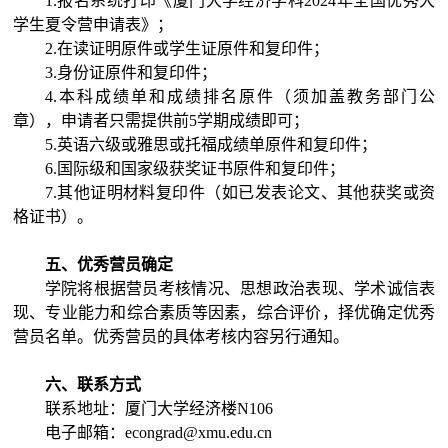
1.报名系统打印《厦门大学经济学
科
20
24
年全国优秀大
学生夏令营申请表》；
2
.
在读证明原件或学生证原件和复印件；
3.身份证原件和复印件；
4.
本科成绩单和成绩排名原件（须加盖教务部门公
章），申请者只需提供前5学期成绩即可；
5
.英语六级
或雅思或
托福成绩单原件和复印件；
6.国际级和国家级获奖证书原件和复印件
；
7
.其他证明材料复印件（如已发表论文、
其他
获奖或资
格证书）。
五、
优秀营员确定
学院将根据营员考核情况、思想政治表现、学术诚信表
现、专业能力和综合素质等因素，综合评价，择优确定优秀
营员名单。优秀营员的具体考核内容另行通知。
六
、联系方式
联系地址：厦门大学
经济楼
N106
电子邮箱：
eco
n
grad@xmu.edu.cn