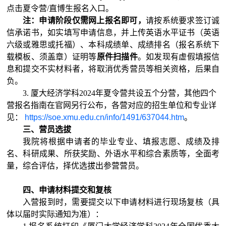
点击夏令营/
直博生
报名入口。
注：申请阶段仅需网上报名即可，
请按系统要求签订诚
信承诺书，如实填写申请信息，并上传英语水平证书（英语
六级
或雅思或
托福）、本科成绩
单、成绩排名（报名系统下
载模板、须盖章）证明等
原件扫描件
。
如发现有虚假填报信
息和提交不实材料者，将取消优秀营员等相关资格，后果自
负。
3.
厦大经济学科202
4年夏令营共设五
个分营，其他
四
个
营报名指南
在官网另行
公布，各营对应的招生单位和专业详
见：
https://soe.xmu.edu.cn/info/1491/637044.htm
。
三、营员选拔
我院将根据申请者
的
毕业专业、
填报志愿
、成绩及排
名、科研成果、所获奖励、外语水平和综合素质等
，全面
考
量
，综合评估，择优
选拔出参营
营员。
四、申请材料
提交
和复核
入营报到时，
需要提交以下申请材料
进行现场复核
（具
体以届时实际通知为准）：