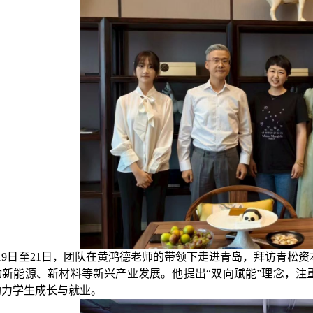
19日至21日，
团队在黄鸿德老师的带领下
走进青岛，拜访
青松资
动新能源、新材料等新兴产业发展。他
提出“双向赋能”理念，
助力学生成长与就业
。