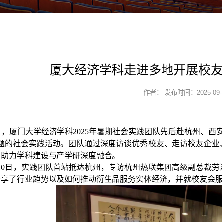
厦大经济学科走进多地开展校
作者： 发布时间：2025-09-
日，厦门大学经济学科
2025年暑期社会实践团队先后赴杭州、
主题的社会实践活动。团队通过深度访谈优秀校友、走访校友企业
，助力学科建设与产学研深度融合。
10日，实践团队首站抵达杭州，专访
杭州
热联集团
高级副总裁劳
分享了行业趋势
以及如何推动衍生品服务实体经济，
并就
校友会