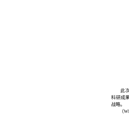
此
科研成
战略。
（
W