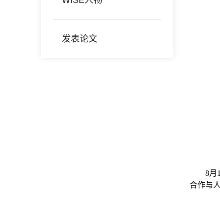
发表论文
8
合作与