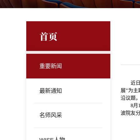
首页
重要新闻
近
最新通知
展”为
沿议题
8月
波
院友
名师风采
WISE人物