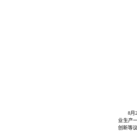
8
业生产一
创新等