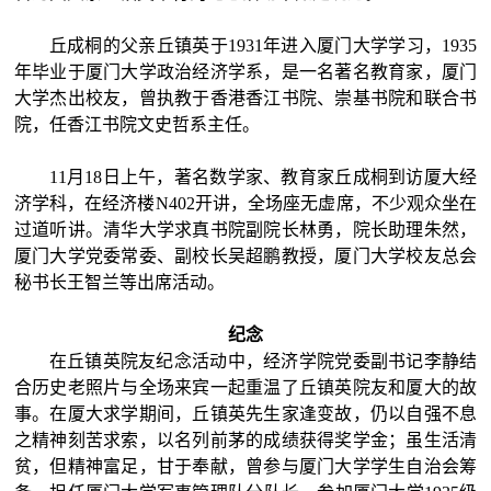
丘成桐的父亲丘镇英于
1931年进入厦门大学学习，1935
年毕业于厦门大学政治经济学系，是一名著名教育家，厦门
大学杰出校友，曾执教于香港香江书院、崇基书院和联合书
院，任香江书院文史哲系主任。
11月18日上午，著名数学家、教育家丘成桐到访厦大经
济学科，在经济楼N402开讲，全场座无虚席，不少观众坐在
过道听讲。
清华大学求真书院副院长林勇，院长助理朱然，
厦门大学党委常委、副校长吴超鹏教授，厦门大学校友总会
秘书长王智兰
等出席活动。
纪念
在丘镇英院友纪念活动中，经济学院党委副书记李静结
合历史老照片与全场来宾一起重温了丘镇英院友和厦大的故
事。在厦大求学期间，丘镇英先生家逢变故，仍以自强不息
之精神刻苦求索，以名列前茅的成绩获得奖学金；虽生活清
贫，但精神富足，甘于奉献，曾参与厦门大学学生自治会筹