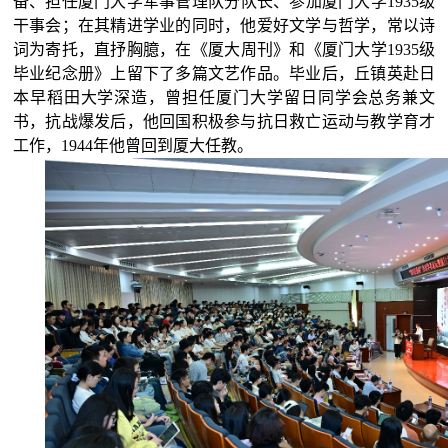
备、担任厦门大学军事管理队分队长、参加厦门大学
1935级
干事会；在其精进学业的同时，他爱好文学与哲学，常以诗
词为寄托，直抒胸臆，在《厦大周刊》和《厦门大学1935级
毕业纪念册》上留下了多篇文艺作品。毕业后，丘镇英赴日
本早稻田大学深造，曾担任厦门大学留日同学
会总务兼文
书，抗战爆发后，他回国积极参与抗日救亡运动与教学育才
工作，
1944年他曾回到厦大任教。