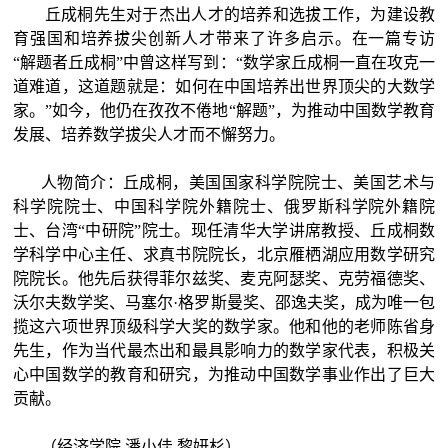
丘成桐先生对于杰出人才的培养和选拔工作，为建设教
育强国和培养拔尖创新人才带来了许多启示。在一篇专访
“解题者丘成桐”中曾这样写到：“数学家丘成桐一直在攻克一
道难道，这道题就是：如何在中国培养出世界顶尖的大数学
家。”如今，他仍在孜孜不倦地“解题”，为推动中国数学教育
发展、培养数学拔尖人才而不懈努力。
人物简介：丘成桐，
美国国家科学院院士、美国艺术与
科学院院士、中国科学院外籍院士、俄罗斯科学院外籍院
士、台湾
“
中研院
”
院士。现任清华大学讲席教授、丘成桐数
学科学中心主任、求真书院院长，北京雁栖湖应用数学研究
院院长。他先后获得菲尔兹奖、麦克阿瑟奖、克劳福德奖、
沃尔夫数学奖、马塞尔·格罗斯曼奖、邵逸夫奖，成为唯一包
揽这六项世界顶级科学大奖的数学家。他和他的老师陈省身
先生，作为当代最杰出和最具影响力的数学家代表，积极关
心中国数学的教育和研究，为推动中国数学事业作出了巨大
贡献。
（经济学院 潘小佳 黎妍杉）