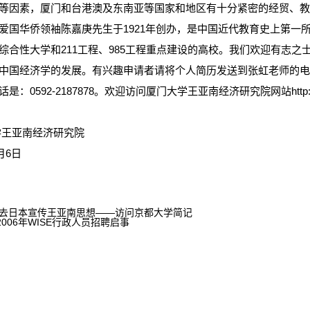
等因素，厦门和台港澳及东南亚等国家和地区有十分紧密的经贸、
爱国华侨领袖陈嘉庚先生于1921年创办，是中国近代教育史上第一
综合性大学和211工程、985工程重点建设的高校。我们欢迎有志
中国经济学的发展。有兴趣申请者请将个人简历发送到张虹老师的电子邮箱
是：0592-2187878。欢迎访问厦门大学王亚南经济研究院网站http://www
王亚南经济研究院
7月6日
去日本宣传王亚南思想——访问京都大学简记
2006年WISE行政人员招聘启事