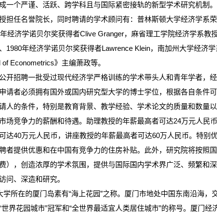
成一个严谨、活跃、跨学科且与国际紧密接轨的新型学术研究机制
授担任名誉院长，同时聘请的学术顾问有：普林斯顿大学经济学系
3年经济学诺贝尔奖获得者Clive Granger，麻省理工学院经济学系教授、
、1980年经济学诺贝尔奖获得者Lawrence Klein，南加州大学
al of Econometrics》主编萧政等。
公开招聘一批受过现代经济学严格训练的学术带头人和青年学者，
申请者必须拥有国外或国内研究型大学的博士学位，根据各自条件
请人的条件，特别是教育背景、教学经验、学术论文的质量和数量
市场竞争力的薪酬和待遇。助理教授的年薪最高者可达24万元人民币
可达40万元人民币，讲座教授的年薪最高者可达60万人民币。特别
聘者提供优惠和在中国有竞争力的住房补贴。此外，研究院将按照
费），创造浓厚的学术氛围，提供与国际国内学术界广泛、频繁和
访问、深造和研究。
所在的厦门岛素有“海上花园”之称。厦门市地处中国东南沿海，
“世界花园城市”冠军和“全世界最适宜人类居住城市”的称号。厦门