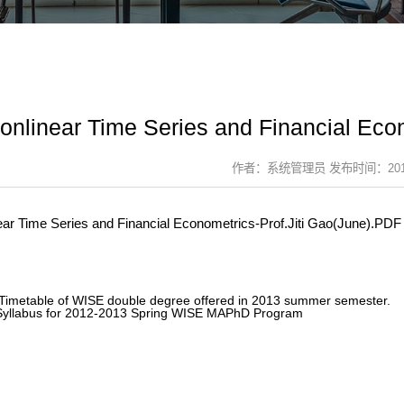
onlinear Time Series and Financial Econ
作者：系统管理员 发布时间：2013-
ear Time Series and Financial Econometrics-Prof.Jiti Gao(June).PDF
Timetable of WISE double degree offered in 2013 summer semester.
Syllabus for 2012-2013 Spring WISE MAPhD Program