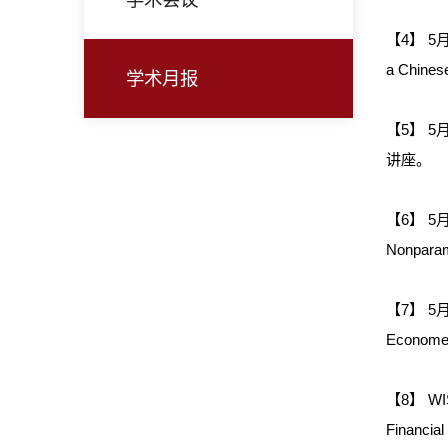
【4】 5月
a Chinese
学术月报
【5】 
讲座。
【6】 5月
Nonparam
【7】 5
Economet
【8】 WIS
Financial