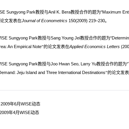
E Sungyong Park教授与Anil K. Bera教授合作的题为“Maximum Entropy Aut
论文发表在
Journal of Econometrics
150(2009) 219–230。
的
SE Sungyong Park教授与Sang Young Jei教授合作的题为“Determinants of V
rea: An Empirical Note
的论文发表在
Applied Economics Letters
(200
”
SE Sungyong Park教授与Joo Hwan Seo, Larry Yu教授合作的题为“The Anal
emand: Jeju Island and Three International Destinations
的论文发
”
：
2009年6月WISE动态
2009年4月WISE动态