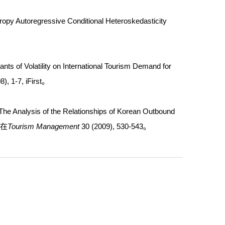
oregressive Conditional Heteroskedasticity
olatility on International Tourism Demand for
8), 1-7, iFirst。
ysis of the Relationships of Korean Outbound
表在
Tourism Management
30 (2009), 530-543。