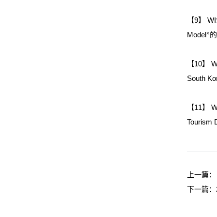
【9】 WIS
Model
”
【10】 WI
South Ko
【11】 WI
Tourism D
上一篇
下一篇：