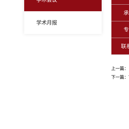
承
学术月报
专
联
上一篇
下一篇：