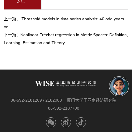
息：
上一篇：
Threshold models in time series analysis: 40 odd years
on
下一篇：
Nonlinear Fréchet regression in Metric Spaces: Definition,
Learning, Estimation and Theory
86-592-2181269 / 2182088
厦门大学王亚南经济研究院
86-592-2187708