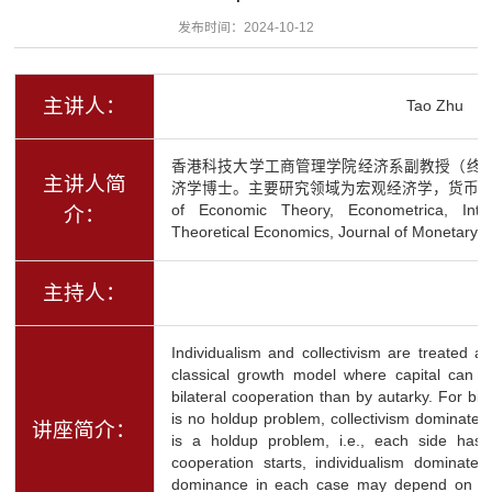
发布时间：2024-10-12
主讲人：
Tao Zhu
香港科技大学工商管理学院经济系副教授（终
主讲人简
济学博士。主要研究领域为宏观经济学，货币经济学
of Economic Theory, Econometrica, Inte
介：
Theoretical Economics, Journal of Mone
主持人：
Individualism and collectivism are treated 
classical growth model where capital can b
bilateral cooperation than by autarky. For bil
is no holdup problem, collectivism dominates
讲座简介：
is a holdup problem, i.e., each side has
cooperation starts, individualism dominates
dominance in each case may depend on the 