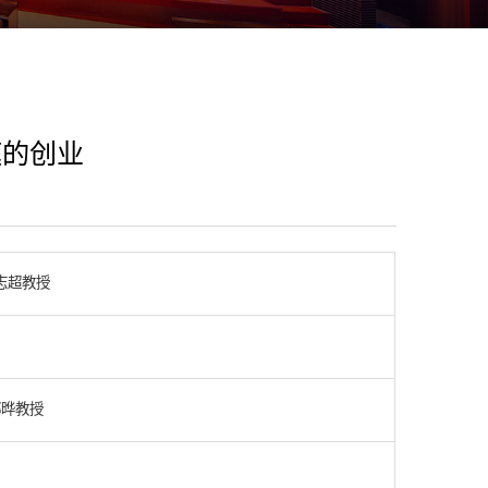
庭的创业
志超教授
郭晔教授