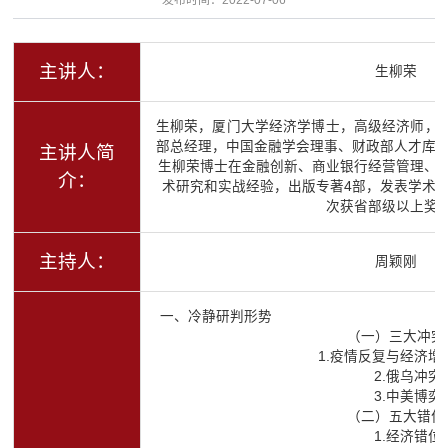
主讲人：
生柳荣
生柳荣，厦门大学经济学博士，高级经济师，
部总经理，中国金融学会理事、财政部人才库
主讲人简
生柳荣博士在金融创新、商业银行经营管理、
介：
术研究和实战经验，出版专著4部，发表学术论
次获省部级以上奖
主持人：
周颖刚
一、冷静研判形势
（一）三大冲突
1.疫情反复与经济增
2.俄乌冲突
3.中美博奕
（二）五大错位
1.经济错位