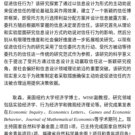
促进信任行为？该研究探索了通过以信息设计为形式的主动劝说
来促进信任的理论基础及其作用效果，建立了一个新颖的信任博
弈框架，即受托方先行选择利益分配方案并设计信息披露方案，
委托方随后根据所掌握的信息决定是否信任。该研究首先从理论
和实验层面研究信息设计方式的劝说对信任行为的影响，然后分
别从有限理性维度和社会偏好维度进一步拓展相关研究。以现有
促进信任行为的研究采用了信任委托方先行动、受托方被动等待
委托方的信任这一传统的研究范式作为参照，该研究的科学意义
在于提出了受托方通过信息设计主动赢取信任这一新颖研究视
角，是社会偏好和信息设计领域理论前沿的重要突破。该研究的
现实意义在于为政策制定者采取措施确保主动劝说促进信任的方
法被合理运用提供决策依据。
耿森，美国纽约大学经济学博士，WISE副教授，研究领域
包括实验经济学、行为经济学和微观经济理论等。研究成果发表
在
Economic Inquiry
、E
conomics Letters
、
Games and Economic
Behavior
、
Journal of Mathematical Economics
等学术期刊上。现
主持国家自然科学基金面上项目1项，已主持完成国家自然科学
基金青年项目1项、福建省自然科学基金面上项目和青年项目各1